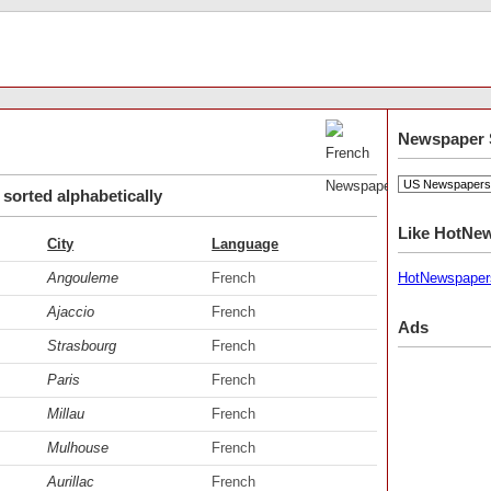
Newspaper 
sorted alphabetically
Like HotNe
City
Language
Angouleme
French
HotNewspaper
Ajaccio
French
Ads
Strasbourg
French
Paris
French
Millau
French
Mulhouse
French
Aurillac
French