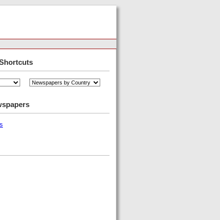
Shortcuts
wspapers
s